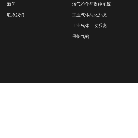
新闻
沼气净化与提纯系统
联系我们
工业气体纯化系统
工业气体回收系统
保护气站
苏州苏净保护气氛有限公司
ht

2023
版权所有. 技术支持
领动
.
网站地图
|
苏ICP备2023003492号-1